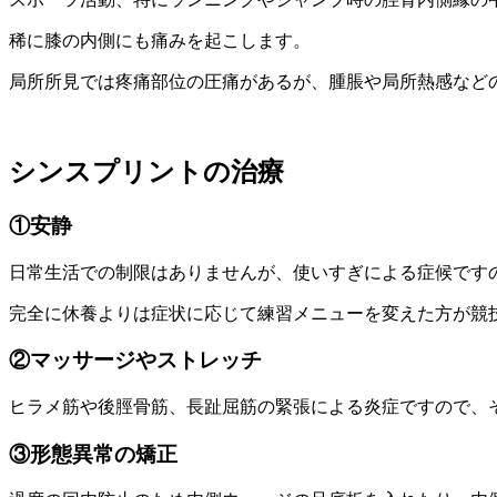
稀に膝の内側にも痛みを起こします。
局所所見では疼痛部位の圧痛があるが、腫脹や局所熱感など
シンスプリントの治療
①安静
日常生活での制限はありませんが、使いすぎによる症候です
完全に休養よりは症状に応じて練習メニューを変えた方が競
②マッサージやストレッチ
ヒラメ筋や後脛骨筋、長趾屈筋の緊張による炎症ですので、
③形態異常の矯正