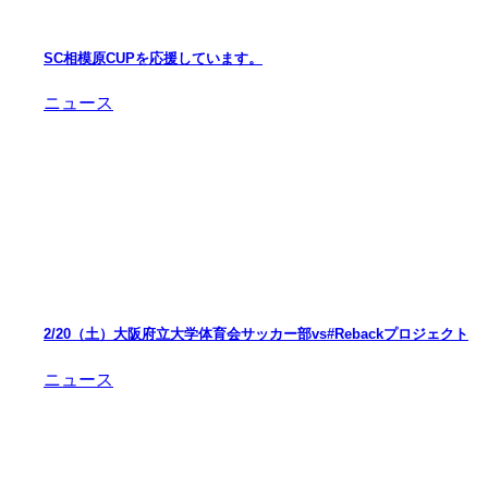
SC相模原CUPを応援しています。
ニュース
2/20（土）大阪府立大学体育会サッカー部vs#Rebackプロジェクト
ニュース