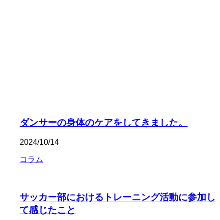
能力を最大限に
－ ケガをすることなく、高いパフォーマンスを発揮する －
エポックスポーツでは、プロアマ問わず
選手に寄り添います
ダンサーの身体のケアをしてきました。
2024/10/14
コラム
サッカー部におけるトレーニング活動に参加し
て感じたこと